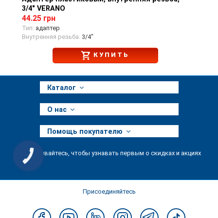
3/4" VERANO
44.25 грн
Тип:
адаптер
Внутренняя резьба:
3/4"
КУПИТЬ
Каталог
О нас
Помощь покупателю
Подписывайтесь, чтобы узнавать первым о скидках и акциях
КНОПКА
ЗВ'ЯЗКУ
Присоединяйтесь