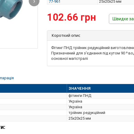
›
77-961
25х20х25 мм
102.66 грн
Швидке з
Короткий опис
Фітинг ПНД трійник редукційний виготовлени
Призначений для з'єднання під кутом 90 ⁰ в
основної магістралі
ларація
ЗНАЧЕННЯ
фітинги ПНД
Україна
Україна
трійник редукційний
25х20х25 мм
и: