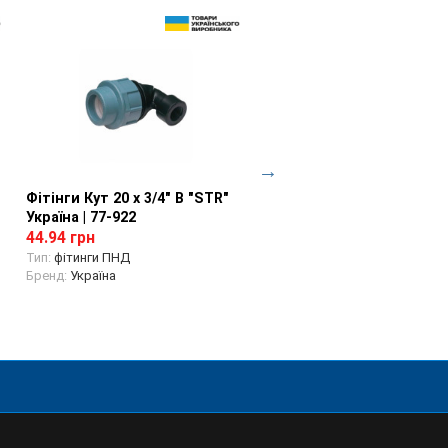
Фітінги Кут 20 х 3/4" В "STR"
Перегляд товару
Фітінги Кут 32 х 1/2" Н "S
Перегляд товару
Україна | 77-922
Україна | 77-941
44.94 грн
69.62 грн
Тип:
фітинги ПНД
Тип:
фітинги ПНД
Бренд:
Україна
Бренд:
Україна