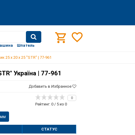
машина
Шпатель
ик 25 х 20 х 25 "STR" | 77-961
"STR" Україна | 77-961
Добавить в Избранное
0
Рейтинг: 0 / 5 из 0
 мм
СТАТУС