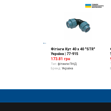
нги Трійник 32 х 1/2"В
Перегляд товару
Фітінги Кут 40 х 40 "STR"
Перегляд товару
" Україна | 77-969
Україна | 77-915
37 грн
173.81 грн
ітинги ПНД
Тип:
фітинги ПНД
д:
Україна
Бренд:
Україна