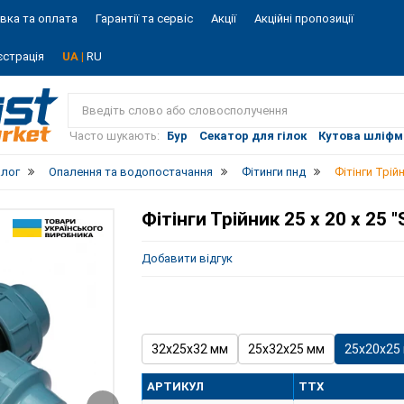
вка та оплата
Гарантії та сервіс
Акції
Акційні пропозиції
єстрація
UA |
RU
Vist
market
Часто шукають:
Бур
Секатор для гілок
Кутова шліф
алог
Опалення та водопостачання
Фітинги пнд
Фітінги Трійн
Фітінги Трійник 25 х 20 х 25 
Добавити відгук
32х25х32 мм
25х32х25 мм
25х20х25
АРТИКУЛ
ТТХ