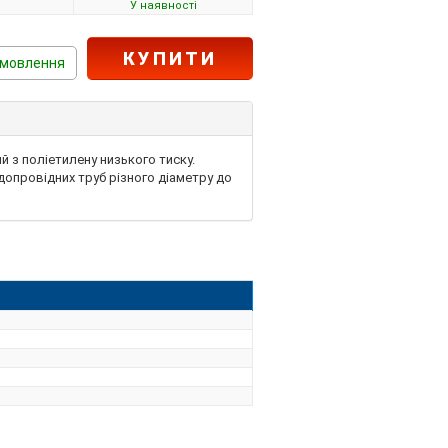
У наявності
КУПИТИ
амовлення
й з поліетилену низького тиску.
одопровідних труб різного діаметру до