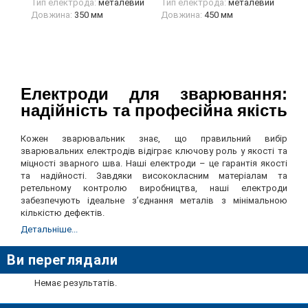
Тип електрода:
металевий
Тип електрода:
металевий
Довжина:
350 мм
Довжина:
450 мм
Електроди для зварювання:
надійність та професійна якість
Кожен зварювальник знає, що правильний вибір
зварювальних електродів відіграє ключову роль у якості та
міцності зварного шва. Наші електроди – це гарантія якості
та надійності. Завдяки висококласним матеріалам та
ретельному контролю виробництва, наші електроди
забезпечують ідеальне з’єднання металів з мінімальною
кількістю дефектів.
Детальніше...
Види зварювальних
електродів: підберіть під ваше
Ви переглядали
завдання
Немає результатів.
В нашому інтернет-магазині Vist.market ви знайдете