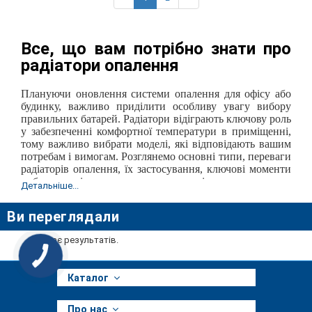
Все, що вам потрібно знати про
радіатори опалення
Плануючи оновлення системи опалення для офісу або
будинку, важливо приділити особливу увагу вибору
правильних батарей. Радіатори відіграють ключову роль
у забезпеченні комфортної температури в приміщенні,
тому важливо вибрати моделі, які відповідають вашим
потребам і вимогам. Розглянемо основні типи, переваги
радіаторів опалення, їх застосування, ключові моменти
вибору та підкажемо, де купити радіатори опалення в
Детальніше...
Києві та які ціни на батареї.
Ви переглядали
Матеріали та їхні переваги
Немає результатів.
Радіатори опалення можуть бути виготовлені з різних
матеріалів, кожен з яких має свої переваги:
Каталог
Чавун:
Це один з найпоширеніших матеріалів для
виготовлення радіаторів. Чавунні радіатори
вирізняються довговічністю, міцністю та гарною
Про нас