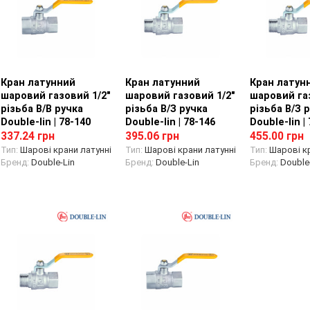
Кран латунний
Перегляд товару
Кран латунний
Перегляд товару
Кран латун
Перегляд
шаровий газовий 1/2"
шаровий газовий 1/2"
шаровий га
різьба В/В ручка
різьба В/З ручка
різьба В/З 
Double-lin | 78-140
Double-lin | 78-146
Double-lin |
337.24 грн
395.06 грн
455.00 грн
Тип:
Шарові крани латунні
Тип:
Шарові крани латунні
Тип:
Шарові кр
Бренд:
Double-Lin
Бренд:
Double-Lin
Бренд:
Double-