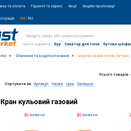
вка та оплата
Гарантії та сервіс
Акції
Акційні пропозиції
єстрація
UA |
RU
Vist
market
Часто шукають:
Бур
Секатор для гілок
Кутова шліф
алог
Опалення та водопостачання
Шарові крани газові латунні
Усього товарів:
Сортувати за:
Артикул
Назва
Ціна
Залишок
Кран кульовий газовий