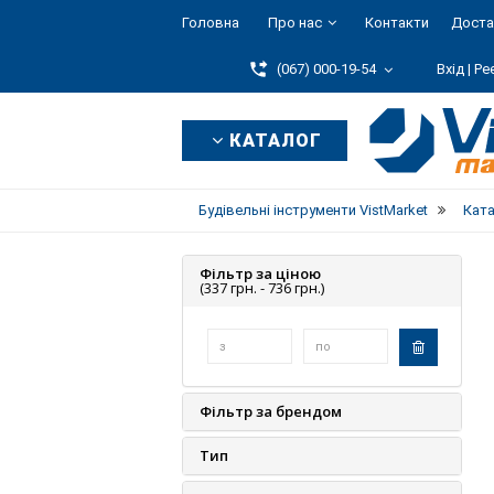
Головна
Про нас
Контакти
Доста
(067) 000-19-54
Вхід |
Ре
КАТАЛОГ
Будівельні інструменти VistMarket
Кат
Фільтр за ціною
(337 грн. -
736 грн.)
Фільтр за брендом
Тип