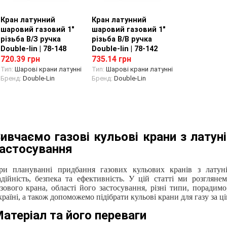
Кран латунний
Перегляд товару
Кран латунний
Перегляд товару
шаровий газовий 1"
шаровий газовий 1"
різьба В/З ручка
різьба В/В ручка
Double-lin | 78-148
Double-lin | 78-142
720.39 грн
735.14 грн
Тип:
Шарові крани латунні
Тип:
Шарові крани латунні
Бренд:
Double-Lin
Бренд:
Double-Lin
ивчаємо газові кульові крани з латуні:
астосування
ри плануванні придбання газових кульових кранів з латун
адійність, безпека та ефективність. У цій статті ми розгляне
азового крана, області його застосування, різні типи, порадим
раїні, а також допоможемо підібрати кульові крани для газу за ц
атеріал та його переваги