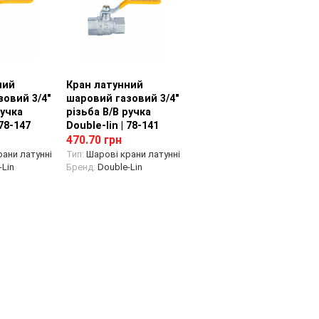
ний
 товару
Кран латунний
Перегляд товару
зовий 3/4"
шаровий газовий 3/4"
ручка
різьба В/В ручка
 78-147
Double-lin | 78-141
470.70 грн
ани латунні
Тип:
Шарові крани латунні
Lin
Бренд:
Double-Lin