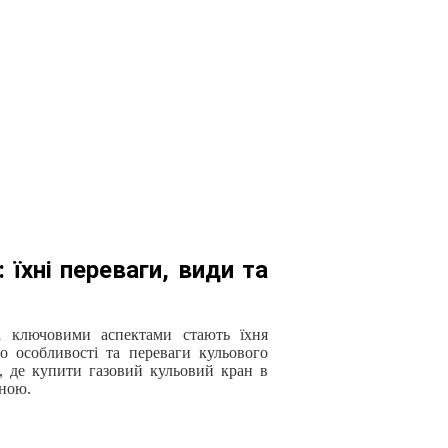
 їхні переваги, види та
і ключовими аспектами стають їхня
мо особливості та переваги кульового
о, де купити газовий кульовий кран в
іною.