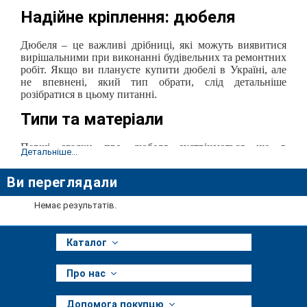
Надійне кріплення: дюбел
я
Дюбел
я
– це важливі дрібниці, які можуть виявитися
вирішальними при виконанні будівельних та ремонтних
робіт. Якщо ви плануєте купити дюбелі в Україні, але
не впевнені, який тип обрати, слід детальніше
розібратися в цьому питанні.
Типи та матеріали
Перші згадки про дюбел
я
зустрічаються ще в
Детальніше...
давньоримських документах, що свідчить про довгу
історію використання цього типу кріплення. З появою
Ви переглядали
нових технологій дюбель для кріплення стає все більш
міцним, легким у використанні та екологічно
Немає результатів.
безпечним.
Виготовляються дюбел
я
з пластику, металу або дерева, і
Каталог
ці матеріали мають свої переваги:
Пластикові
дюбел
я
відзначаються легкістю,
Про нас
стійкістю до впливу вологи та хімічною
інертністю, що робить їх найкращим вибором для
внутрішніх робіт. Це найпоширеніші та
Допомога покупцю