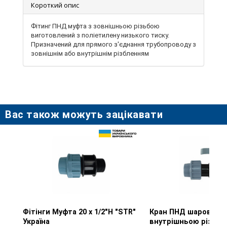
Короткий опис
Фітинг ПНД муфта з зовнішньою різьбою
виготовлений з поліетилену низького тиску.
Призначений для прямого з'єднання трубопроводу з
зовнішнім або внутрішнім різбленням
Вас також можуть зацікавати
Фітінги Муфта 20 х 1/2"Н "STR"
Перегляд товару
Кран ПНД шаровий з
Перегляд тов
Україна
внутрішньою різьбою