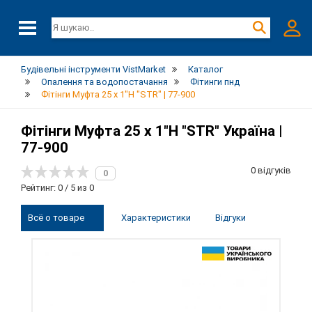
Будівельні інструменти VistMarket
Каталог
Опалення та водопостачання
Фітинги пнд
Фітінги Муфта 25 х 1"Н "STR" | 77-900
Фітінги Муфта 25 х 1"Н "STR" Україна |
77-900
0 відгуків
0
Рейтинг: 0 / 5 из 0
Всё о товаре
Характеристики
Відгуки