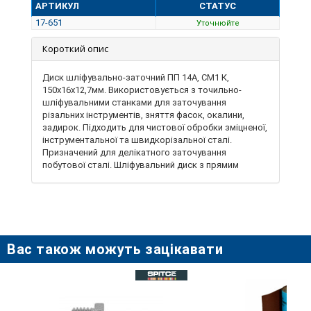
АРТИКУЛ
СТАТУС
17-651
Уточнюйте
Короткий опис
Диск шліфувально-заточний ПП 14А, СМ1 К,
150х16х12,7мм. Використовується з точильно-
шліфувальними станками для заточування
різальних інструментів, зняття фасок, окалини,
задирок. Підходить для чистової обробки зміцненої,
інструментальної та швидкорізальної сталі.
Призначений для делікатного заточування
побутової сталі. Шліфувальний диск з прямим
профілем найбільш затребуваний вид твердого
шліфувального інструменту для
найрізноманітнішого застосування. Робочою
поверхнею диску може бути рівна зовнішня
периферія або бічна площина. Кола шліфувальні
можуть застосовуватися для внутрішнього,
Вас також можуть зацікавати
зовнішнього або безцентрового шліфування.
Можливо використовувати з точильним станков
TM Vorhut 34-065.