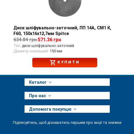
Диск шліфувально-заточний, ПП 14А, СМ1 К,
Перегляд товару
F60, 150х16х12,7мм Spitce
634.84 грн
571.36 грн
Тип:
диск шліфувально-заточний
Діаметр зовнішній:
150 мм
КУПИТИ
Каталог
Про нас
Допомога покупцю
Підписуйтесь, щоб дізнаватись першим про акції та знижки