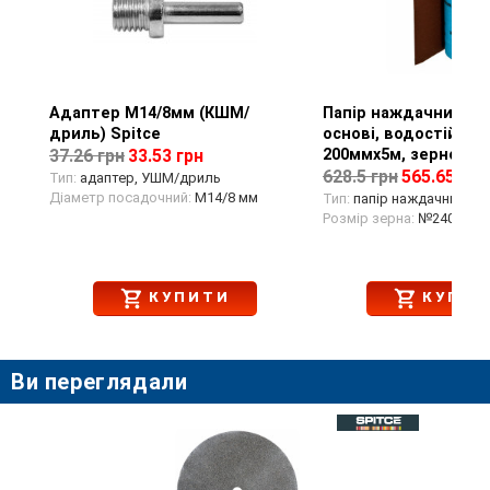
Адаптер М14/8мм (КШМ/
Перегляд товару
Папір наждачний на
Перегляд тов
дриль) Spitce
основі, водостійкий,
200ммх5м, зерно 240
37.26 грн
33.53 грн
628.5 грн
565.65 грн
Тип:
адаптер, УШМ/дриль
Діаметр посадочний:
М14/8 мм
Тип:
папір наждачний
Розмір зерна:
№240
КУПИТИ
КУПИТ
Ви переглядали