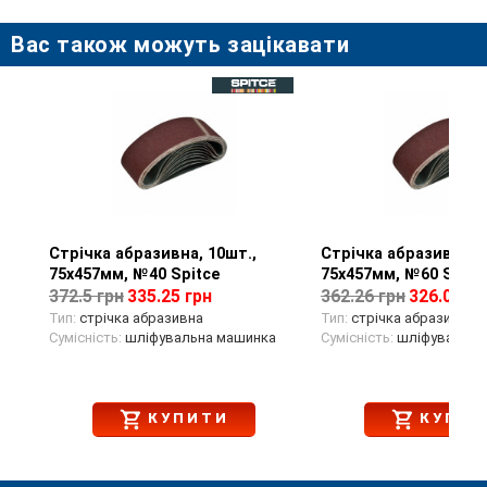
Високий ресурс роботи.
Вас також можуть зацікавати
Стрічка абразивна, 10шт.,
Перегляд товару
Стрічка абразивна, 1
Перегляд тов
75х457мм, №40 Spitce
75х457мм, №60 Spitc
372.5 грн
335.25 грн
362.26 грн
326.03 гр
Тип:
стрічка абразивна
Тип:
стрічка абразивна
Сумісність:
шліфувальна машинка
Сумісність:
шліфувальна
КУПИТИ
КУПИТ