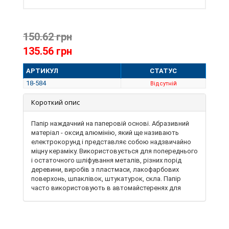
150.62 грн
135.56 грн
АРТИКУЛ
СТАТУС
18-584
Відсутній
Короткий опис
Папір наждачний на паперовій основі. Абразивний
матеріал - оксид алюмінію, який ще називають
електрокорунд і представляє собою надзвичайно
міцну кераміку. Використовується для попереднього
і остаточного шліфування металів, різних порід
деревини, виробів з пластмаси, лакофарбових
поверхонь, шпаклівок, штукатурок, скла. Папір
часто використовують в автомайстеренях для
шліфування кузова і інших деталей автомобілів.
Можливо використовувати з додаванням води при
ручному або машинному шліфуванні. Ширина рулону
відповідає розміру майданчика шліфмашини 115 мм.