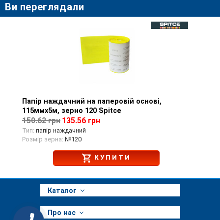
Ви переглядали
Папір наждачний на паперовій основі,
Перегляд товару
115ммх5м, зерно 120 Spitce
150.62 грн
135.56 грн
Тип:
папір наждачний
Розмір зерна:
№120
КУПИТИ
Каталог
Про нас