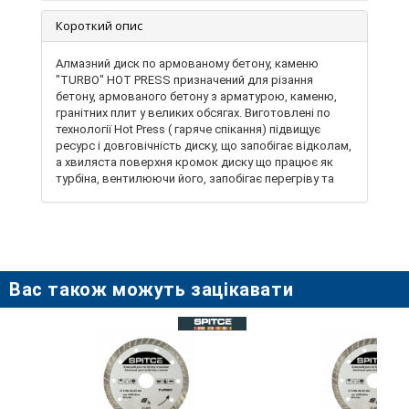
Короткий опис
Алмазний диск по армованому бетону, каменю
"TURBO" HOT PRESS призначений для різання
бетону, армованого бетону з арматурою, каменю,
гранітних плит у великих обсягах. Виготовлені по
технології Hot Press ( гаряче спікання) підвищує
ресурс і довговічність диску, що запобігає відколам,
а хвиляста поверхня кромок диску що працює як
турбіна, вентилюючи його, запобігає перегріву та
забезпечує викид відпрацьованого матеріалу. Його
можна використовувати для сухого різу. Також
диском можливо різати бетон з додаванням води
для охолодження, що значно збільшить термін
служби диску. Характеризується високим ресурсом
роботи, великою швидкістю різання, підвищеною
Вас також можуть зацікавати
зносостійкістю ріжучих кромок. Ріжуча частина має
функцію самозаточування, забезпечує високу
продуктивність різання, при якому ріжуча кромка
самовідновлюється за рахунок видалення
зношених і вивільнення нових алмазних елементів.