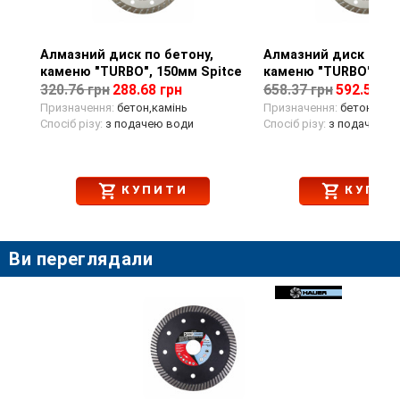
Алмазний диск по бетону,
Перегляд товару
Алмазний диск по б
Перегляд тов
каменю "TURBO", 150мм Spitce
каменю "TURBO", 23
320.76 грн
288.68 грн
658.37 грн
592.53 гр
Призначення:
бетон,камінь
Призначення:
бетон,камі
Спосіб різу:
з подачею води
Спосіб різу:
з подачею в
КУПИТИ
КУПИТ
Ви переглядали