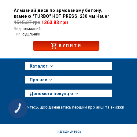
Алмазний диск по армованому бетону,
Перегляд товару
каменю "TURBO" HOT PRESS, 230 мм Hauer
1515.37 грн
1363.83 грн
Вид:
алмазний
Тип:
суцільний
КУПИТИ
Каталог
Про нас
Допомога покупцю
Підписуйтесь, щоб дізнаватись першим про акції та знижки
КНОПКА
ЗВ'ЯЗКУ
Під'єднуйтесь