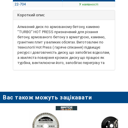
22-704
У наявності
Короткий опис
Алмазний диск по армованому бетону, каменю
"TURBO" HOT PRESS призначений для різання
бетону, армованого бетону з арматурою, каменю,
гранітних плит у великих обсягах. Виготовлені по
технології Hot Press ( гаряче спікання) підвищує
ресурс і довговічність диску, що запобігає відколам,
а хвиляста поверхня кромок диску що працює як
турбіна, вентилюючи його, запобігає перегріву та
забезпечує викид відпрацьованого матеріалу. Його
можна використовувати для сухого різу. Також
диском можливо різати бетон з додаванням води
для охолодження, що значно збільшить термін
служби диску. Характеризується високим ресурсом
роботи, великою швидкістю різання, підвищеною
Вас також можуть зацікавати
зносостійкістю ріжучих кромок. Ріжуча частина має
функцію самозаточування, забезпечує високу
продуктивність різання, при якому ріжуча кромка
самовідновлюється за рахунок видалення
зношених і вивільнення нових алмазних елементів.