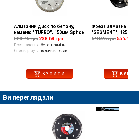
Алмазний диск по бетону,
Перегляд товару
Фреза алмазна по б
Перегляд тов
каменю "TURBO", 150мм Spitce
"SEGMENT", 125 мм 
320.76 грн
288.68 грн
618.26 грн
556.43 гр
Призначення:
бетон,камінь
Спосіб різу:
з подачею води
КУПИТИ
КУПИТ
Ви переглядали