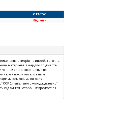
СТАТУС
Відсутній
виконання отворів на виробах зі скла,
інших матеріалів. Свердло трубчасте
дин край якого закріплений на
очий край покритий алмазним
вердлами алмазними по склу
ої СОР (спеціальної охолоджувальної
 від сміття і сторонніх предметів і