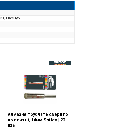
тка, мармур
Алмазне трубчате свердло
Перегляд товару
Свердло по склу і плитці
Перегляд товару
по плитці, 14мм Spitce | 22-
4мм Spitce | 22-000
035
112.75 грн
101.48 грн