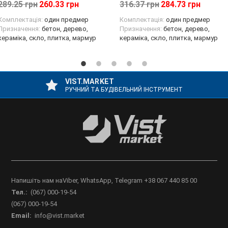
289.25 грн
260.33 грн
316.37 грн
284.73 грн
Комплектація:
один предмер
Комплектація:
один предмер
Призначення:
бетон, дерево,
Призначення:
бетон, дерево,
кераміка, скло, плитка, мармур
кераміка, скло, плитка, мармур
VIST.MARKET
РУЧНИЙ ТА БУДІВЕЛЬНИЙ ІНСТРУМЕНТ
Напишіть нам наViber, WhatsApp, Telegram +38 067 440 85 00
Тел.:
(067) 000-19-54
(067) 000-19-54
Email:
info@vist.market