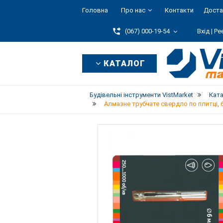
Головна
Про нас
Контакти
Доста
(067) 000-19-54
Вхід |
Ре
КАТАЛОГ
Будівельні інструменти VistMarket
Кат
Алмазне трубчате свердло по плитці, 6