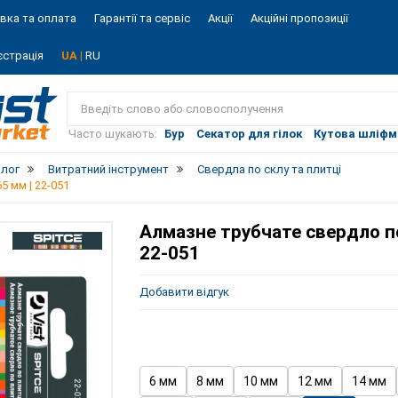
вка та оплата
Гарантії та сервіс
Акції
Акційні пропозиції
єстрація
UA |
RU
Vist
market
Часто шукають:
Бур
Секатор для гілок
Кутова шліф
алог
Витратний інструмент
Свердла по склу та плитці
5 мм | 22-051
Алмазне трубчате свердло по 
22-051
Добавити відгук
6 мм
8 мм
10 мм
12 мм
14 мм