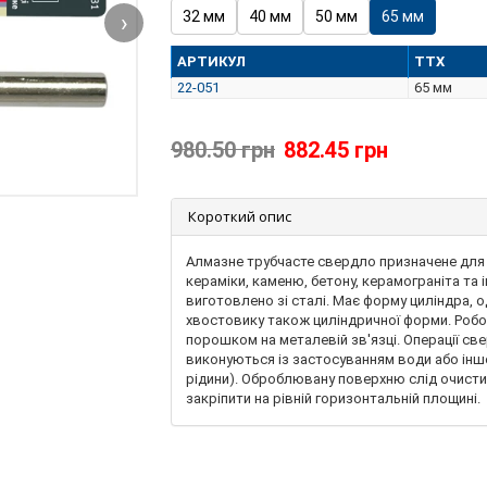
32 мм
40 мм
50 мм
65 мм
›
АРТИКУЛ
ТТХ
22-051
65 мм
980.50 грн
882.45 грн
Короткий опис
Алмазне трубчасте свердло призначене для 
кераміки, каменю, бетону, керамограніта та 
виготовлено зі сталі. Має форму циліндра, о
хвостовику також циліндричної форми. Роб
порошком на металевій зв'язці. Операції с
виконуються із застосуванням води або інш
рідини). Оброблювану поверхню слід очистити
закріпити на рівній горизонтальній площині.