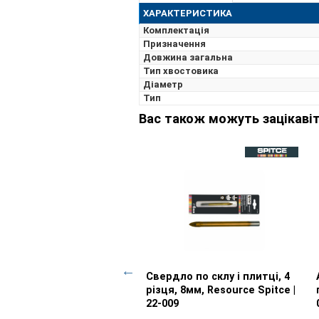
ХАРАКТЕРИСТИКА
Комплектація
Призначення
Довжина загальна
Тип хвостовика
Діаметр
Тип
Вас також можуть зацікавіт
дло по склу і плитці,
Перегляд товару
Свердло по склу і плитці, 4
Перегляд товару
Spitce | 22-001
різця, 8мм, Resource Spitce |
22-009
62 грн
114.86 грн