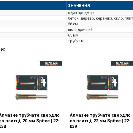
ЗНАЧЕННЯ
один предмер
бетон, дерево, кераміка, скло, пли
56 см
циліндричний
65 мм
трубчате
и:
Алмазне трубчате свердло
Перегляд товару
Алмазне трубчате свердло
Перегляд товару
по плитці, 20 мм Spitce | 22-
по плитці, 22 мм Spitce | 22-
038
039