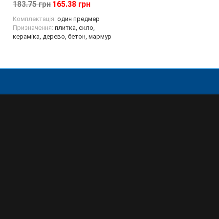
183.75 грн
165.38 грн
Тип:
стрілове
Призначення:
скло, плитка
Комплектація:
один предмер
Призначення:
плитка, скло,
кераміка, дерево, бетон, мармур