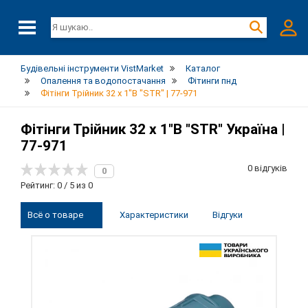
Будівельні інструменти VistMarket
Каталог
Опалення та водопостачання
Фітинги пнд
Фітінги Трійник 32 х 1"В "STR" | 77-971
Фітінги Трійник 32 х 1"В "STR" Україна |
77-971
0 відгуків
0
Рейтинг: 0 / 5 из 0
Всё о товаре
Характеристики
Відгуки