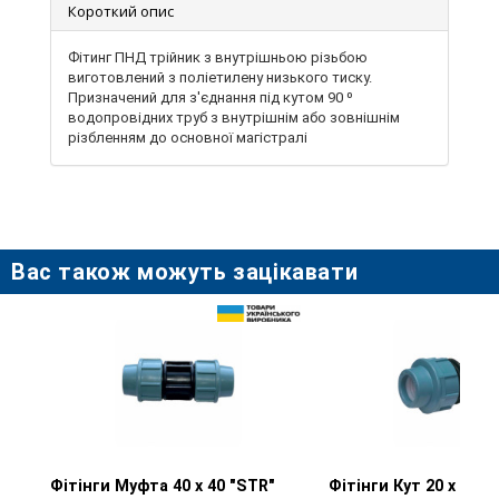
Короткий опис
Фітинг ПНД трійник з внутрішньою різьбою
виготовлений з поліетилену низького тиску.
Призначений для з'єднання під кутом 90 ⁰
водопровідних труб з внутрішнім або зовнішнім
різбленням до основної магістралі
Вас також можуть зацікавати
Фітінги Муфта 40 х 40 "STR"
Перегляд товару
Фітінги Кут 20 х 1/2"
Перегляд тов