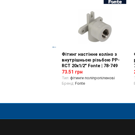
ка настінна з
Перегляд товару
Фітинг настінне коліно з
Перегляд товару
рішньою різьбою PP-R
внутрішньою різьбою PP-
/2 Україна | 77-410
RCT 20х1/2" Fonte | 78-749
93 грн
73.51 грн
ітинги поліпропіленові
Тип:
фітинги поліпропіленові
д:
Україна
Бренд:
Fonte