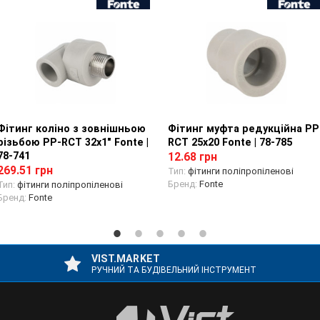
Фітинг коліно з зовнішньою
Перегляд товару
Фітинг муфта редукційна PP
Перегляд товару
різьбою PP-RCT 32х1" Fonte |
RCT 25х20 Fonte | 78-785
78-741
12.68 грн
269.51 грн
Тип:
фітинги поліпропіленові
Бренд:
Fonte
Тип:
фітинги поліпропіленові
Бренд:
Fonte
VIST.MARKET
РУЧНИЙ ТА БУДІВЕЛЬНИЙ ІНСТРУМЕНТ