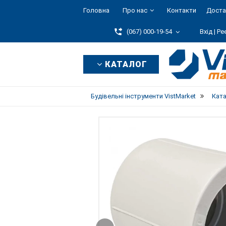
Головна
Про нас
Контакти
Доста
(067) 000-19-54
Вхід |
Ре
КАТАЛОГ
Будівельні інструменти VistMarket
Кат