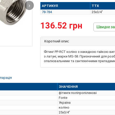
›
АРТИКУЛ
ТТХ
78-784
25х3/4"
136.52 грн
Швидке з
Короткий опис
Фітинг PP-RCT коліно з накидною гайкою виг
з латуні, марки MS-58. Призначений для роз
опалювальними та сантехнічними приладам
ларація
ЗНАЧЕННЯ
фітинги поліпропіленові
Fonte
Україна
коліно
25х3/4"