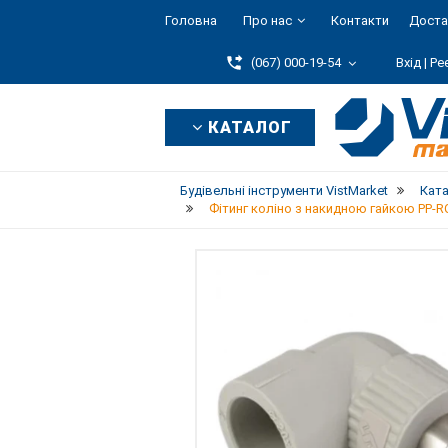
Головна
Про нас
Контакти
Доста
(067) 000-19-54
Вхід |
Ре
КАТАЛОГ
Будівельні інструменти VistMarket
Кат
Фітинг коліно з накидною гайкою PP-RC