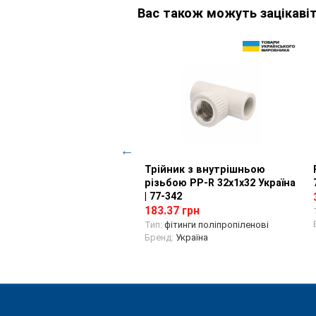
Вас також можуть зацікавіт
та з накидною гайкою
Перегляд товару
Трійник з внутрішньою
Перегляд товару
R 20х1/2 Україна | 77-275
різьбою PP-R 32х1х32 Україна
| 77-342
54 грн
183.37 грн
ітинги поліпропіленові
д:
Україна
Тип:
фітинги поліпропіленові
Бренд:
Україна