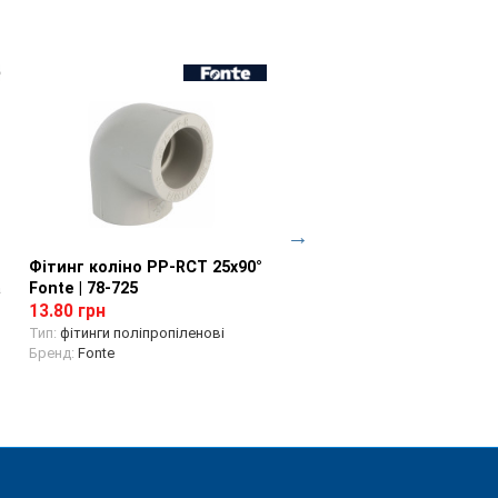
Фітинг коліно PP-RCT 25х90°
Перегляд товару
Фітинг муфта редукційн
Перегляд товару
а
Fonte | 78-725
RCT 32х20 Fonte | 78-786
13.80 грн
16.16 грн
Тип:
фітинги поліпропіленові
Тип:
фітинги поліпропіленові
Бренд:
Fonte
Бренд:
Fonte