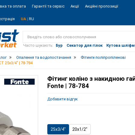
вка та оплата
Гарантії та сервіс
Акції
Акційні пропозиції
єстрація
UA |
RU
Vist
market
Часто шукають:
Бур
Секатор для гілок
Кутова шліф
алог
Опалення та водопостачання
Фітинги поліпропіленові
T 25х3/4" | 78-784
Фітинг коліно з накидною га
Fonte | 78-784
Добавити відгук
25х3/4"
20х1/2"