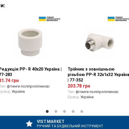
и:
Редукція PP- R 40х20 Україна |
Перегляд товару
Трійник з зовнішньою
Перегляд товару
77-283
різьбою PP-R 32х1х32 Україн
| 77-352
31.74 грн
203.78 грн
Тип:
фітинги поліпропіленові
Бренд:
Україна
Тип:
фітинги поліпропіленові
Бренд:
Україна
VIST.MARKET
РУЧНИЙ ТА БУДІВЕЛЬНИЙ ІНСТРУМЕНТ