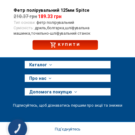
Фетр полірувальний 125мм Spitce
Перегляд товару
210.37 грн
189.33 грн
Тип основи:
фетр полірувальний
Сумісність:
дриль,болгарка,шліфувальна
машинка,точильно-шліфувальний станок
КУПИТИ
Каталог
Про нас
Допомога покупцю
Підписуйтесь, щоб дізнаватись першим про акції та знижки
Під'єднуйтесь
КНОПКА
ЗВ'ЯЗКУ