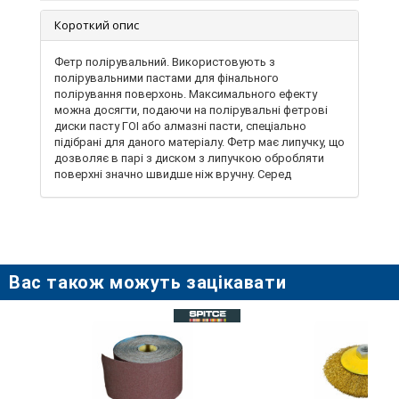
Короткий опис
Фетр полірувальний. Використовують з
полірувальними пастами для фінального
полірування поверхонь. Максимального ефекту
можна досягти, подаючи на полірувальні фетрові
диски пасту ГОІ або алмазні пасти, спеціально
підібрані для даного матеріалу. Фетр має липучку, що
дозволяє в парі з диском з липучкою обробляти
поверхні значно швидше ніж вручну. Серед
поверхонь, які можуть оброблятися даними колами,
слід виділити акрилове скло, штучний камінь, метал
і композитні метали. Тобто можна з упевненістю
сказати, що це коло є універсальним.
Виготовляється тільки з високоякісних матеріалів,
тому полірування здійснюється на високому рівні.
Вас також можуть зацікавати