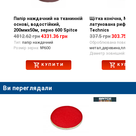
Папір наждачний на тканинній
Перегляд товару
Щітка конічна, М14,
Перегляд тов
основі, водостійкий,
латунована рифлена
200ммх50м, зерно 600 Spitce
Technics
4812.62 грн
4331.36 грн
337.5 грн
303.75 грн
Тип:
папір наждачний
Оброблювана поверхня:
Розмір зерна:
№600
метал,деревина,пластик
Діаметр зовнішній:
125 
КУПИТИ
КУПИТ
Ви переглядали