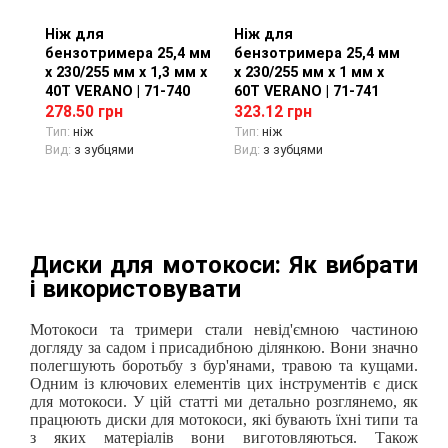
Ніж для
Перегляд товару
Ніж для
Перегляд товару
бензотримера 25,4 мм
бензотримера 25,4 мм
х 230/255 мм х 1,3 мм х
х 230/255 мм х 1 мм х
40T VERANO | 71-740
60T VERANO | 71-741
278.50 грн
323.12 грн
Тип:
ніж
Тип:
ніж
Вид:
з зубцями
Вид:
з зубцями
Диски для мотокоси: Як вибрати
і використовувати
Мотокоси та тримери стали невід'ємною частиною
догляду за садом і присадибною ділянкою. Вони значно
полегшують боротьбу з бур'янами, травою та кущами.
Одним із ключових елементів цих інструментів є диск
для мотокоси. У цій статті ми детально розглянемо, як
працюють диски для мотокоси, які бувають їхні типи та
з яких матеріалів вони виготовляються. Також