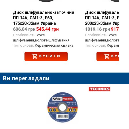
Диск шліфувально-заточний
Перегляд товару
Диск шліфувально-
Перегляд тов
ПП 14А, СМ1-3, F60,
ПП 14А, СМ1-3, F60,
175х20х32мм Україна
200х25х32мм Україна
606.04 грн
545.44 грн
1019.16 грн
917.24 г
Особливість:
сухе
Особливість:
сухе
шліфування,вологе шліфування
шліфування,вологе шлі
Тип основи:
Керамическая связка
Тип основи:
Керамическа
КУПИТИ
КУПИТ
Ви переглядали