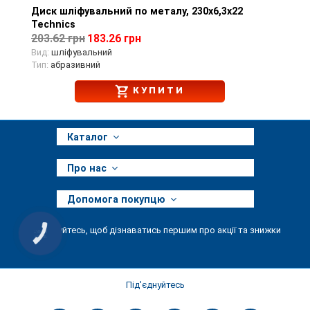
Диск шліфувальний по металу, 230х6,3х22
Перегляд товару
Technics
203.62 грн
183.26 грн
Вид:
шліфувальний
Тип:
абразивний
КУПИТИ
Каталог
Про нас
Допомога покупцю
Підписуйтесь, щоб дізнаватись першим про акції та знижки
КНОПКА
ЗВ'ЯЗКУ
Під'єднуйтесь