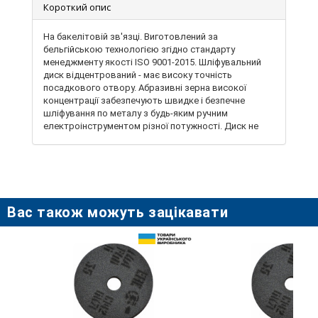
Короткий опис
На бакелітовій зв'язці. Виготовлений за
бельгійською технологією згідно стандарту
менеджменту якості ISO 9001-2015. Шліфувальний
диск відцентрований - має високу точність
посадкового отвору. Абразивні зерна високої
концентрації забезпечують швидке і безпечне
шліфування по металу з будь-яким ручним
електроінструментом різної потужності. Диск не
містить шкідливих елементів, не перегрівається і не
деформує метал в місці
шліфування.Характеризується високою
продуктивністю, зносостійкістю, володіє
першокласними шліфувальними характеристиками,
максимальною безпекою та зручністю при
Вас також можуть зацікавати
проведенні робіт. Застосовуються для зачистки
металевих поверхонь від іржі, окалини, заусениць та
ін. Високий робочий ресурс, відсутність торцевих і
радіальних биттів. Застосовується з ручною
кутовою шліфмашиною. Посадковий діаметр 22,2
мм.