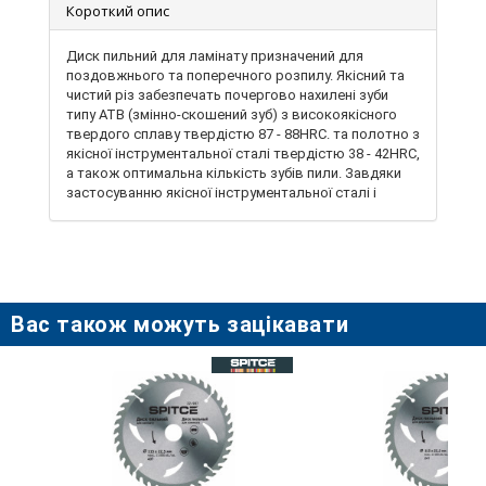
Короткий опис
Диск пильний для ламінату призначений для
поздовжнього та поперечного розпилу. Якісний та
чистий різ забезпечать почергово нахилені зуби
типу ATB (змінно-скошений зуб) з високоякісного
твердого сплаву твердістю 87 - 88HRC. та полотно з
якісної інструментальної сталі твердістю 38 - 42HRC,
а також оптимальна кількість зубів пили. Завдяки
застосуванню якісної інструментальної сталі і
високоточного припою зубів, такі диски
відрізняються високими експлуатаційними
показниками. Диск має компенсаційні прорізи, він
може витримувати високі температури при великій
інтенсивності роботи, без деформації поверхні з
мінімумом коливань, що дозволяє знизити
Вас також можуть зацікавати
безпосередньо навантаження на рухомі частини
обладнання. Диск застосовується з циркулярними
пилами.