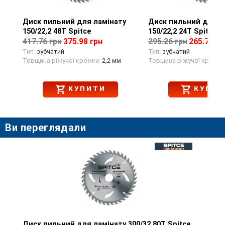
Диск пильний для ламінату
Перегляд товару
Диск пильний для 
Перегляд тов
150/22,2 48T Spitce
150/22,2 24T Spitce
417.76 грн
375.98 грн
295.26 грн
265.73 гр
Тип:
зубчатий
Тип:
зубчатий
Товщина ріжучої кромки:
2,2 мм
Товщина ріжучої кромки
КУПИТИ
КУПИТ
Ви переглядали
Диск пильний для ламінату 300/32 80T Spitce
Перегляд товару