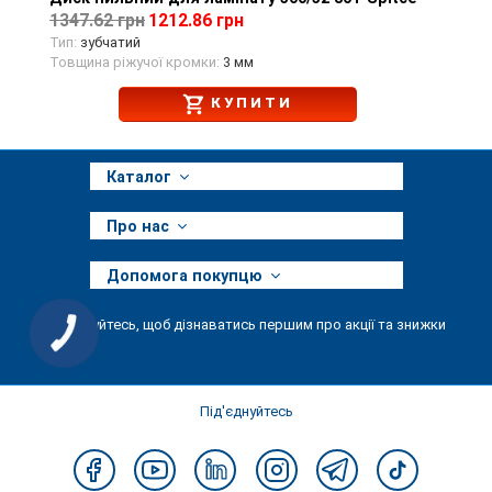
1347.62 грн
1212.86 грн
Тип:
зубчатий
Товщина ріжучої кромки:
3 мм
КУПИТИ
Каталог
Про нас
Допомога покупцю
Підписуйтесь, щоб дізнаватись першим про акції та знижки
КНОПКА
ЗВ'ЯЗКУ
Під'єднуйтесь