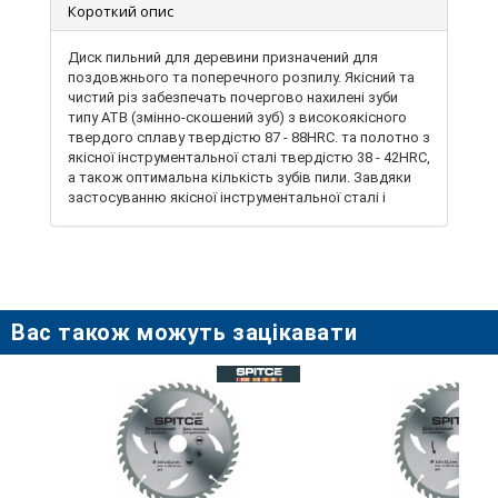
Короткий опис
Диск пильний для деревини призначений для
поздовжнього та поперечного розпилу. Якісний та
чистий різ забезпечать почергово нахилені зуби
типу ATB (змінно-скошений зуб) з високоякісного
твердого сплаву твердістю 87 - 88HRC. та полотно з
якісної інструментальної сталі твердістю 38 - 42HRC,
а також оптимальна кількість зубів пили. Завдяки
застосуванню якісної інструментальної сталі і
високоточного припою зубів, такі диски
відрізняються високими експлуатаційними
показниками. Диск має компенсаційні прорізи, він
може витримувати високі температури при великій
інтенсивності роботи, без деформації поверхні з
мінімумом коливань, що дозволяє знизити
Вас також можуть зацікавати
безпосереднє навантаження на рухомі частини
обладнання. Диск застосовується з циркулярними
пилами.