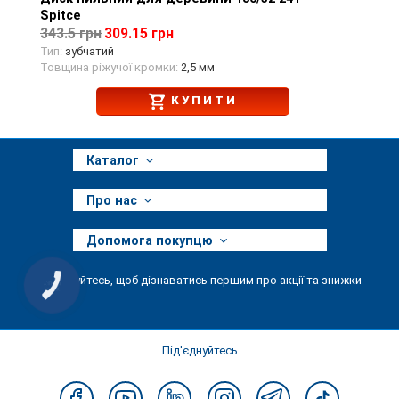
Spitce
343.5 грн
309.15 грн
Тип:
зубчатий
Товщина ріжучої кромки:
2,5 мм
КУПИТИ
Каталог
Про нас
Допомога покупцю
Підписуйтесь, щоб дізнаватись першим про акції та знижки
КНОПКА
ЗВ'ЯЗКУ
Під'єднуйтесь