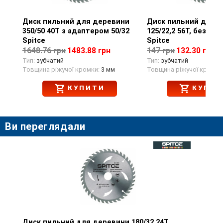
Диск пильний для деревини
Перегляд товару
Диск пильний для 
Перегляд тов
350/50 40T з адаптером 50/32
125/22,2 56T, без на
Spitce
Spitce
1648.76 грн
1483.88 грн
147 грн
132.30 грн
Тип:
зубчатий
Тип:
зубчатий
Товщина ріжучої кромки:
3 мм
Товщина ріжучої кромки
КУПИТИ
КУПИТ
Ви переглядали
Диск пильний для деревини 180/32 24T
Перегляд товару