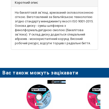
Короткий опис
На бакелітовій зв'язці, армований скловолоконною
сіткою. Виготовлений за бельгійською технологією
згідно стандарту менеджменту якості ISO 9001-2015.
Основа диску - суміш шліфзерна з
фенолформальдегідною смолою (бакелітова
зв'язка). У склад диску додається спеціальний
абразив - монокристалічний корунд. Високий
робочий ресурс, відсутні торцеві і радіальні биття.
Призначений для різання різних сталей і сплавів.
Відрізні диски використовують в побутових і
виробничих умовах для розрізання різних
матеріалів. Також застосовують для верстатів і
професійного устаткування. Використовується з
ручною кутовою шлифмашиною. Посадковий
Вас також можуть зацікавати
діаметр 22,2 мм.