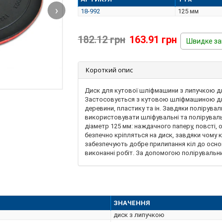
›
18-992
125 мм
182.12 грн
163.91 грн
Швидке з
Короткий опис
Диск для кутової шліфмашини з липучкою дл
Застосовується з кутовою шліфмашиною дл
деревини, пластику та ін. Завдяки полірува
використовувати шліфувальні та полірувальн
діаметр 125 мм: наждачного паперу, повсті, ов
безпечно кріпляться на диск, завдяки чому к
забезпечують добре прилипання кіл до осно
виконанні робіт. За допомогою полірувальн
обробка деталей.
ЗНАЧЕННЯ
диск з липучкою