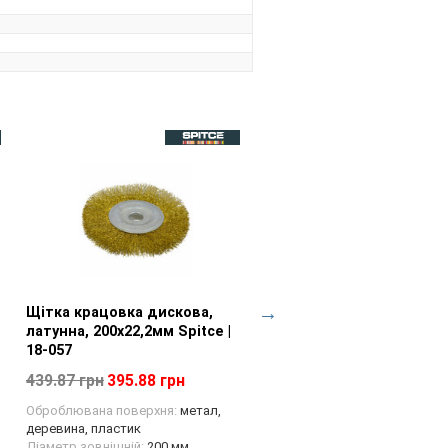
Щітка крацовка дискова,
Перегляд товару
Щітка крацовка закруче
Перегляд товару
латунна, 200х22,2мм Spitce |
125х22,2мм Spitce | 18-16
18-057
497.00 грн
447.30 грн
439.87 грн
395.88 грн
Сумісність:
УШМ
Діаметр зовнішній:
125 мм
Оброблювана поверхня:
метал,
деревина, пластик
Діаметр зовнішній:
200 мм