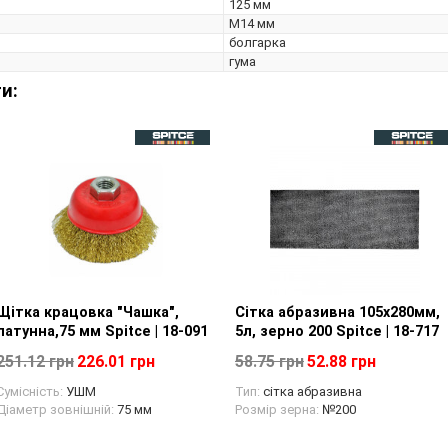
125 мм
М14 мм
болгарка
гума
и:
Щітка крацовка "Чашка",
Перегляд товару
Сітка абразивна 105х280мм,
Перегляд товару
латунна,75 мм Spitce | 18-091
5л, зерно 200 Spitce | 18-717
251.12 грн
226.01 грн
58.75 грн
52.88 грн
Сумісність:
УШМ
Тип:
сітка абразивна
Діаметр зовнішній:
75 мм
Розмір зерна:
№200