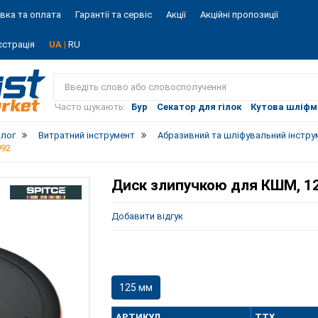
вка та оплата
Гарантії та сервіс
Акції
Акційні пропозиції
єстрація
UA |
RU
Vist
market
Часто шукають:
Бур
Секатор для гілок
Кутова шліф
алог
Витратний інструмент
Абразивний та шліфувальний інстру
992
Диск злипучкою для КШМ, 12
Добавити відгук
125 мм
АРТИКУЛ
ТТХ