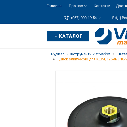
Головна
Про нас
Контакти
Доста
(067) 000-19-54
Вхід |
Ре
КАТАЛОГ
Будівельні інструменти VistMarket
Кат
Диск злипучкою для КШМ, 125мм | 18-