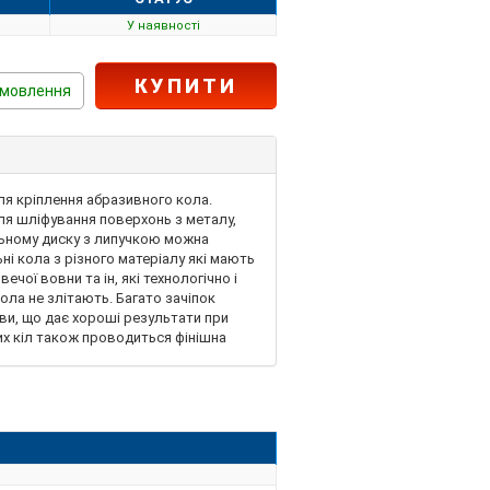
У наявності
КУПИТИ
амовлення
я кріплення абразивного кола.
я шліфування поверхонь з металу,
льному диску з липучкою можна
і кола з різного матеріалу які мають
ечої вовни та ін, які технологічно і
ола не злітають. Багато зачіпок
ви, що дає хороші результати при
их кіл також проводиться фінішна