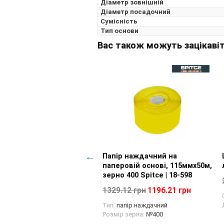
Діаметр зовнішній
Діаметр посадочний
Сумісність
Тип основи
Вас також можуть зацікавіт
а конічна, М14,
Перегляд товару
Папір наждачний на
Перегляд товару
нована рифлена, 100мм
паперовій основі, 115ммх50м,
nics | 17-930
зерно 400 Spitce | 18-598
50 грн
215.55 грн
1329.12 грн
1196.21 грн
блювана поверхня:
метал,
Тип:
папір наждачний
ина, пластик
Розмір зерна:
№400
тр зовнішній:
100 мм