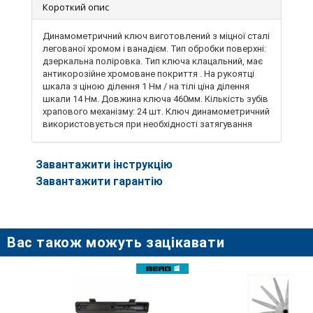
Короткий опис
Динамометричний ключ виготовлений з міцної сталі
легованої хромом і ванадієм. Тип обробки поверхні:
дзеркальна поліровка. Тип ключа клацальний, має
антикорозійне хромоване покриття . На рукоятці
шкала з ціною ділення 1 Hм / на тілі ціна ділення
шкали 14 Hм. Довжина ключа 460мм. Кількість зубів
храпового механізму: 24 шт. Ключ динамометричний
використовується при необхідності затягування
відповідальних різьбових з'єднань, дозволяє
виконати затягування кріплення із заданою
точністю. Завдяки широкому діапазону вимірів
Завантажити інструкцію
може застосовуватися в різних областях
Завантажити гарантію
машинобудування і промисловості. Технічні
характеристики: -Точність +/- 4 % -Під’єднувальний
квадрат: 1/2″ -Робочий діапазон: 42-210 Нм
Вас також можуть зацікавати