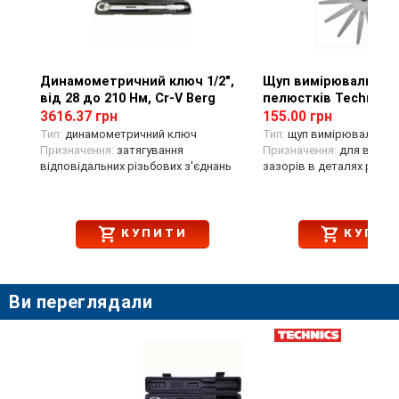
Динамометричний ключ 1/2",
Перегляд товару
Щуп вимірювальний,
Перегляд тов
від 28 до 210 Нм, Cr-V Berg
пелюстків Technics 
3616.37 грн
155.00 грн
Тип:
динамометричний ключ
Тип:
щуп вимірювальний
Призначення:
затягування
Призначення:
для вимір
відповідальних різьбових з'єднань
зазорів в деталях різног
КУПИТИ
КУПИТ
Ви переглядали