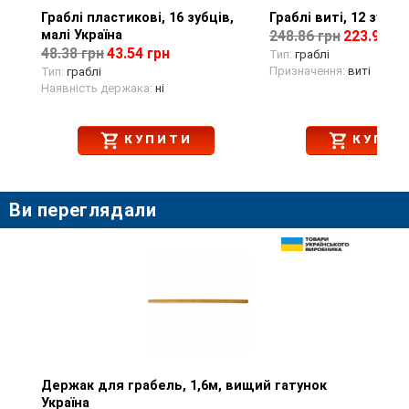
Граблі пластикові, 16 зубців,
Перегляд товару
Граблі виті, 12 зубці
Перегляд тов
малі Україна
248.86 грн
223.97 гр
48.38 грн
43.54 грн
Тип:
граблі
Призначення:
виті
Тип:
граблі
Наявність держака:
ні
КУПИТИ
КУПИТ
Ви переглядали
Держак для грабель, 1,6м, вищий гатунок
Перегляд товару
Україна