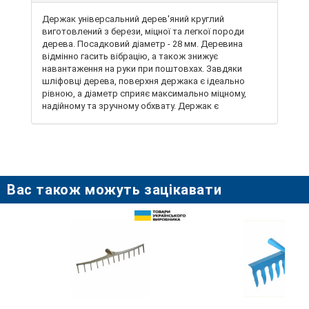
Держак універсальний дерев'яний круглий
виготовлений з берези, міцної та легкої породи
дерева. Посадковий діаметр - 28 мм. Деревина
відмінно гасить вібрацію, а також знижує
навантаження на руки при поштовхах. Завдяки
шліфовці дерева, поверхня держака є ідеально
рівною, а діаметр сприяє максимально міцному,
надійному та зручному обхвату. Держак є
максимально екологічним та довговічним виробом.
Призначений для роботи з середніми
навантаженнями: розчищення снігу, земляні роботи,
розвантаження зерна, піску тощо. Завдяки широкій
лінійці довжин можна з легкістю підібрати
відповідний розмір для застосування з сапами,
Вас також можуть зацікавати
лопатами, граблями, вилами.