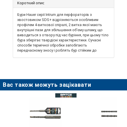
Короткий опис
Бури Hauer серії Intrum для перфораторів з
хвостовиком SDS+ відрізняються особливим
профілем 4-виткової спіралі, 2 витка якої мають
внутрішні пази для збільшення об'єму шламу, що
виводиться з отвору під час буріння, при цьому тіло
бура зберігає твердісні характеристики. Сучасні
способи термічної обробки запобігають
передчасному зносу і роблять бур стійким до
вигинів. Особливості: - вольфрам-карбідний
двухрізцевий наконечник у формі зубила для
швидкого врізання в матеріал, твердістю 89 - 90
HRC; - тіло з хромонікелевої легованої сталі (Cr 40) -
чотирьохвиткова спіраль особливого профілю.
Вас також можуть зацікавати