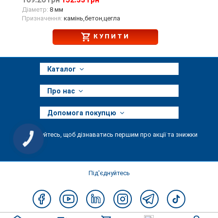
169.26 грн
152.33 грн
Діаметр:
8 мм
Призначення:
камінь,бетон,цегла
КУПИТИ
Каталог
Про нас
Допомога покупцю
Підписуйтесь, щоб дізнаватись першим про акції та знижки
КНОПКА
ЗВ'ЯЗКУ
Під'єднуйтесь