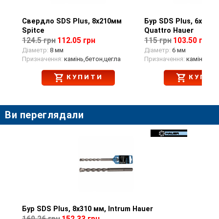
Свердло SDS Plus, 8х210мм
Перегляд товару
Бур SDS Plus, 6x210 
Перегляд тов
Spitce
Quattro Hauer
124.5 грн
112.05 грн
115 грн
103.50 грн
Діаметр:
8 мм
Діаметр:
6 мм
Призначення:
камінь,бетон,цегла
Призначення:
камінь,бет
КУПИТИ
КУПИТ
Ви переглядали
Бур SDS Plus, 8х310 мм, Intrum Hauer
Перегляд товару