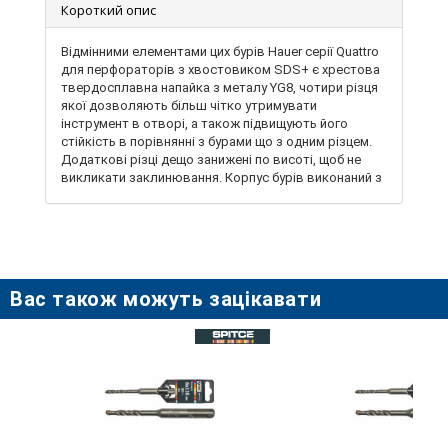
Короткий опис
Відмінними елементами цих бурів Hauer серії Quattro
для перфораторів з хвостовиком SDS+ є хрестова
твердосплавна напайка з металу YG8, чотири різця
якої дозволяють більш чітко утримувати
інструмент в отворі, а також підвищують його
стійкість в порівнянні з бурами що з одним різцем.
Додаткові різці дещо занижені по висоті, щоб не
викликати заклинювання. Корпус бурів виконаний з
якісної сталі, яка після термообробки отримує
властивості, здатні протистояти складним
динамічним навантаженням, що виникають в
процесі ударного свердління. Спіраль типу s4, що
складається з декількох канавок, краще і швидше
відводить крихту з отвору, що істотно скорочує
Вас також можуть зацікавати
витрату часу і підвищує ефективність свердління.
Особлива геометрія спіралі і посилене тіло
зменшують вібрацію інструменту під час роботи і
забезпечують кращу передачу енергії удару на
головку. ПризначенІ для свердління отворів в
твердих матеріалах – бетоні, цеглі, залізобетоні,
камені, піноблоках.