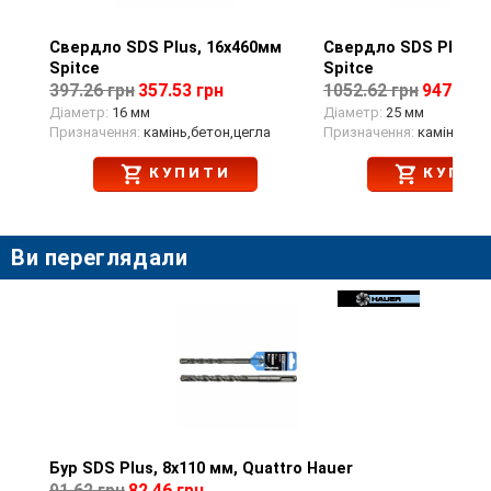
Свердло SDS Plus, 16х460мм
Перегляд товару
Свердло SDS Plus, 
Перегляд тов
Spitce
Spitce
397.26 грн
357.53 грн
1052.62 грн
947.36 г
Діаметр:
16 мм
Діаметр:
25 мм
Призначення:
камінь,бетон,цегла
Призначення:
камінь,бет
КУПИТИ
КУПИТ
Ви переглядали
Бур SDS Plus, 8x110 мм, Quattro Hauer
Перегляд товару