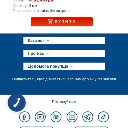
91.62 грн
82.46 грн
Діаметр:
8 мм
Призначення:
камінь,бетон,цегла
КУПИТИ
Каталог
Про нас
Допомога покупцю
Підписуйтесь, щоб дізнаватись першим про акції та знижки
Під'єднуйтесь
КНОПКА
ЗВ'ЯЗКУ