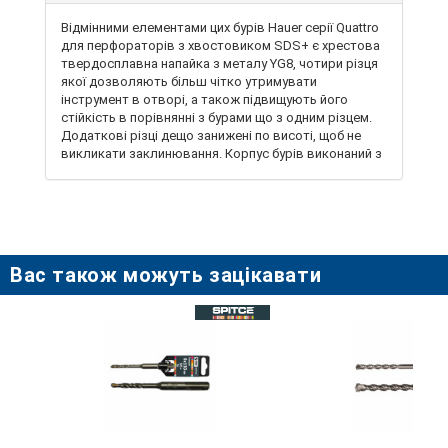
Відмінними елементами цих бурів Hauer серії Quattro
для перфораторів з хвостовиком SDS+ є хрестова
твердосплавна напайка з металу YG8, чотири різця
якої дозволяють більш чітко утримувати
інструмент в отворі, а також підвищують його
стійкість в порівнянні з бурами що з одним різцем.
Додаткові різці дещо занижені по висоті, щоб не
викликати заклинювання. Корпус бурів виконаний з
якісної сталі, яка після термообробки отримує
властивості, здатні протистояти складним
динамічним навантаженням, що виникають в
процесі ударного свердління. Спіраль типу s4, що
складається з декількох канавок, краще і швидше
відводить крихту з отвору, що істотно скорочує
Вас також можуть зацікавати
витрату часу і підвищує ефективність свердління.
Особлива геометрія спіралі і посилене тіло
зменшують вібрацію інструменту під час роботи і
забезпечують кращу передачу енергії удару на
головку. ПризначенІ для свердління отворів в
твердих матеріалах – бетоні, цеглі, залізобетоні,
камені, піноблоках.