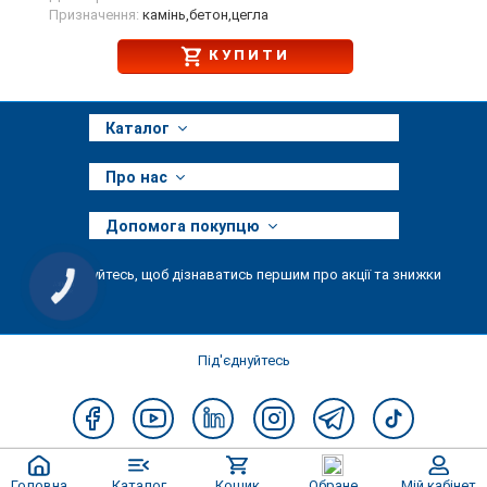
Призначення:
камінь,бетон,цегла
КУПИТИ
Каталог
Про нас
Допомога покупцю
Підписуйтесь, щоб дізнаватись першим про акції та знижки
КНОПКА
ЗВ'ЯЗКУ
Під'єднуйтесь
Головна
Каталог
Кошик
Обране
Мій кабінет