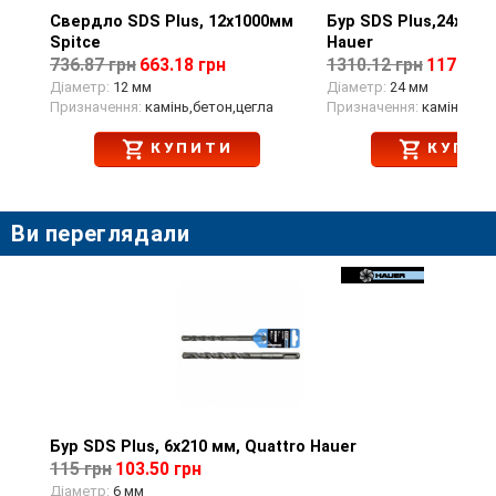
Свердло SDS Plus, 12х1000мм
Перегляд товару
Бур SDS Plus,24x600,
Перегляд тов
Spitce
Hauer
736.87 грн
663.18 грн
1310.12 грн
1179.11
Діаметр:
12 мм
Діаметр:
24 мм
Призначення:
камінь,бетон,цегла
Призначення:
камінь,бет
КУПИТИ
КУПИТ
Ви переглядали
Бур SDS Plus, 6x210 мм, Quattro Hauer
Перегляд товару
115 грн
103.50 грн
Діаметр:
6 мм