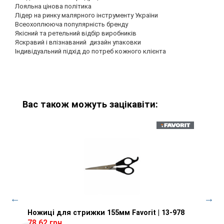
Лояльна цінова політика
Лідер на ринку малярного інструменту України
Всеохоплююча популярність бренду
Якісний та ретельний відбір виробників
Яскравий і впізнаваний дизайн упаковки
Індивідуальний підхід до потреб кожного клієнта
Вас також можуть зацікавіти:
Ножиці для стрижки 155мм Favorit | 13-978
Перегляд товару
Ручк
5-186
| 04-
78.62 грн