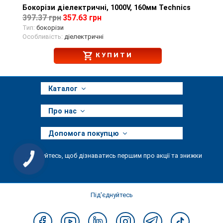
Бокорізи діелектричні, 1000V, 160мм Technics
Перегляд товару
397.37 грн
357.63 грн
Тип:
бокорізи
Особливість:
діелектричні
КУПИТИ
Каталог
Про нас
Допомога покупцю
Підписуйтесь, щоб дізнаватись першим про акції та знижки
КНОПКА
ЗВ'ЯЗКУ
Під'єднуйтесь