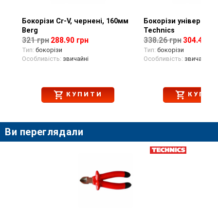
Бокорізи Cr-V, чернені, 160мм
Перегляд товару
Бокорізи універсаль
Перегляд тов
Berg
Technics
321 грн
288.90 грн
338.26 грн
304.43 гр
Тип:
бокорізи
Тип:
бокорізи
Особливість:
звичайні
Особливість:
звичайні
КУПИТИ
КУПИТ
Ви переглядали