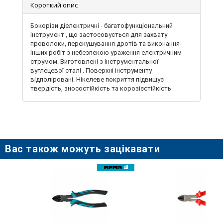
Короткий опис
Бокорізи діелектричні - багатофункціональний
інструмент , що застосовується для захвату
проволоки, перекушування дротів та виконання
інших робіт з небезпекою ураження електричним
струмом. Виготовлені з інструментальної
вуглецевої сталі . Поверхні інструменту
відполіровані. Нікелеве покриття підвищує
твердість, зносостійкість та корозієстійкість
інструменту. Бокорізи мають ізольовані рукоятки,
які виготовлені з ПВХ . Застосовуються для з
роботи деталями та проволокою з небезпекою
ураження електричним струмом. Безпечні при
роботі під напругою до 1000В
Вас також можуть зацікавати