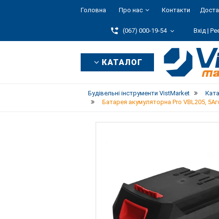
Головна
Про нас
Контакти
Доста
(067) 000-19-54
Вхід |
Ре
КАТАЛОГ
Будівельні інструменти VistMarket
Кат
Батарея акумуляторна Pro VBL205, 5Аго