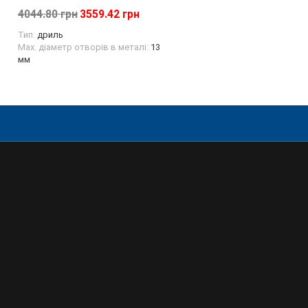
668.94 грн
4044.80 грн
3559.42 грн
Тип:
дриль
Мах. діаметр отворів в металі:
13
мм