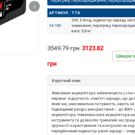
перегріву, перезаряджання, перерозряджан
›
АРТИКУЛ
ТТХ
20V, 5 Агод, індикатор заряду, си
34-185
замикання, перегріву, перезаряд
вага: 0,8 кг
3549.79 грн
3123.82
Швидке 
грн
Короткий опис
Живлення акумулятора забезпечують Li-Ion 
переваг: відсутність «пам'яті заряду», що 
який час, максимальна потужність, навіть за
підвищений ресурс використання – до 800+
акумулятора. Невелика вага акумулятора на
інструменту та дозволяє тривалий час прац
зручності користування та контролю на кор
передбачений індикатор рівня заряду – опе