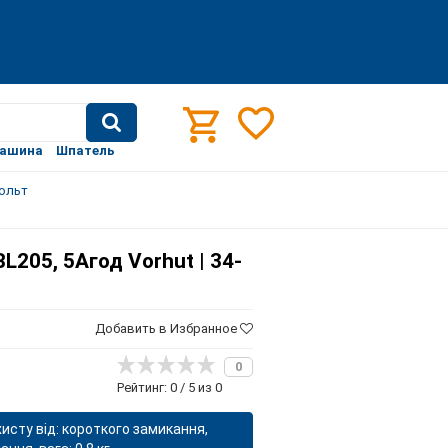
машина
Шпатель
вольт
L205, 5Агод Vorhut | 34-
Добавить в Избранное
0
Рейтинг: 0 / 5 из 0
хисту від: короткого замикання,