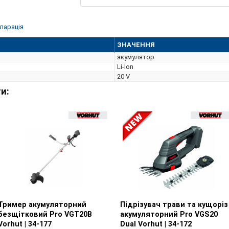
індикатора зможе перевірити кількість зар
мають додатково до всіх переваг має 4 ряди
заряд батареї максимальний, процес подачі 
ларація
перерозряджання – коли заряд батареї міні
автоматично та робота двигуна припиниться;
ЗНАЧЕННЯ
батареї стане критично високою, інструмен
акумулятор
робота двигуна припиниться; Від короткого
Li-Ion
20 V
и:
Тример акумуляторний
Перегляд товару
Підрізувач трави та кущоріз
Перегляд товару
безщітковий Pro VGT20B
акумуляторний Pro VGS20
Vorhut | 34-177
Dual Vorhut | 34-172