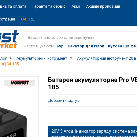
вка та оплата
Гарантії та сервіс
Акції
Акційні пропозиції
єстрація
UA |
RU
Vist
market
Часто шукають:
Бур
Секатор для гілок
Кутова шліф
алог
Акумуляторний інструмент
Акумуляторний інструмент 20 
д | 34-185
Батарея акумуляторна Pro VB
185
Добавити відгук
20V, 5 Агод, індикатор заряду, система за