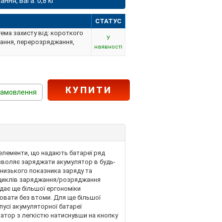
ня, вага: 0,8 кг
СТАТУС
стема захисту від: короткого
У
жання, перерозряджання,
наявності
КУПИТИ
замовлення
елементи, що надають батареї ряд
дозволяє заряджати акумулятор в будь-
 низького показника заряду та
 циклів заряджання/розряджання
дає ще більшої ергономіки
ювати без втоми. Для ще більшої
пусі акумуляторної батареї
ратор з легкістю натиснувши на кнопку