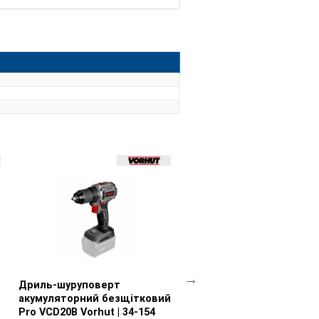
яду, яка залишилась. Акумулятори
 захисту: Від перезаряджання – коли
струму припиняється; Від
мальний, інструмент відключається
 Від перегріву – коли температура
т відключається автоматично та
 замикання
Дриль-шуруповерт
Перегляд товару
Ланцюг пильний 16" для
Перегляд товару
акумуляторний безщітковий
ланцюгової пили Vorhut 
Pro VCD20B Vorhut | 34-154
Vorhut | 34-179-91