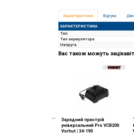
Характеристики
Відгуки
Дек
ХАРАКТЕРИСТИКА
Тип
Тип акумулятора
Напруга
Вас також можуть зацікавіт
юг пильний 8" для
Перегляд товару
Зарядний пристрій
Перегляд товару
югової пили Vorhut Pro
універсальний Pro VCB200
ut | 34-178-91
Vorhut | 34-190