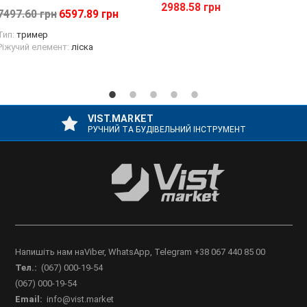
2988.58 грн
7497.60 грн
6597.89 грн
Тип:
тример
Ріжучий елемент:
ліска
VIST.MARKET
РУЧНИЙ ТА БУДІВЕЛЬНИЙ ІНСТРУМЕНТ
Напишіть нам наViber, WhatsApp, Telegram +38 067 440 85 00
Тел.:
(067) 000-19-54
(067) 000-19-54
Email:
info@vist.market